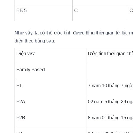
EB-5
C
C
Như vậy, ta có thể ước tính được tổng thời gian từ lúc
diện theo bảng sau:
Diện visa
Ước tính thời gian c
Family Based
F1
7 năm 10 tháng 7 ng
F2A
02 năm 5 tháng 29 ng
F2B
8 năm 01 tháng 15 ng